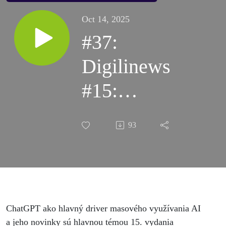
Oct 14, 2025
#37:
Digilinews
#15:
ChatGPT
93
prináša
Agent Kit
a ide do
TV
ChatGPT ako hlavný driver masového využívania AI
a jeho novinky sú hlavnou témou 15. vydania